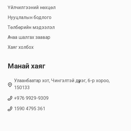
Үйлчилгээний нөхцөл
Нууцлалын бодлого
Төлбөрийн мэдээлэл
Ачаа шалгах заавар
Хаяг холбох
Манай хаяг
Улаанбаатар хот, Чингэлтэй дүүрэг, 6-р хороо,
150133
+976 9929-9309
1590 4795 361