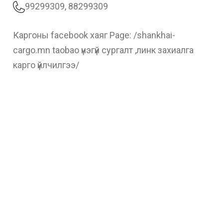
99299309, 88299309
Каргоны facebook хаяг Page: /shankhai-
cargo.mn taobao үнэгүй сургалт ,линк захиалга
карго үйлчилгээ/