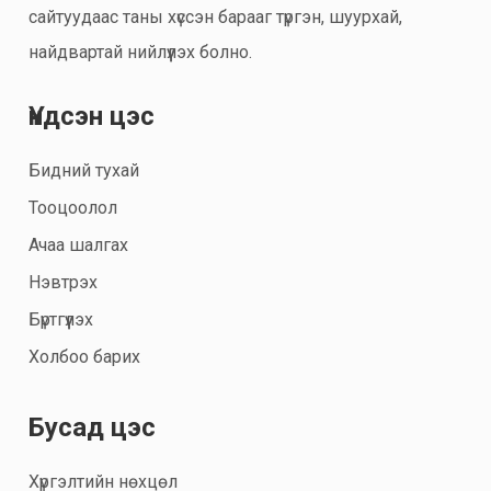
сайтуудаас таны хүссэн барааг түргэн, шуурхай,
найдвартай нийлүүлэх болно.
Үндсэн цэс
Бидний тухай
Тооцоолол
Ачаа шалгах
Нэвтрэх
Бүртгүүлэх
Холбоо барих
Бусад цэс
Хүргэлтийн нөхцөл