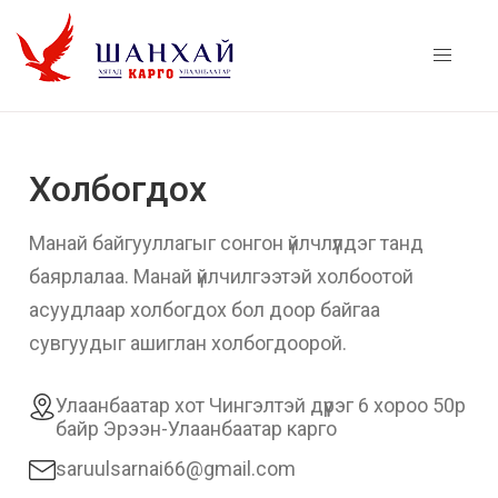
Холбогдох
Манай байгууллагыг сонгон үйлчлүүлдэг танд
баярлалаа. Манай үйлчилгээтэй холбоотой
асуудлаар холбогдох бол доор байгаа
сувгуудыг ашиглан холбогдоорой.
Улаанбаатар хот Чингэлтэй дүүрэг 6 хороо 50р
байр Эрээн-Улаанбаатар карго
saruulsarnai66@gmail.com